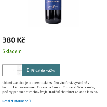
380 Kč
Měrná
Skladem
cena:
Přidat do košíku
Chianti Classico je srdcem toskánského vinařství, vyráběné v
historickém území mezi Florencí a Sienou. Poggio al Sale je malý,
pečlivý producent zachovávající tradiční charakter Chianti Classico.
Detailní informace