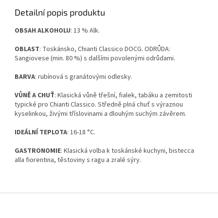
Detailní popis produktu
OBSAH ALKOHOLU
: 13 % Alk.
OBLAST
: Toskánsko, Chianti Classico DOCG. ODRŮDA:
Sangiovese (min. 80 %) s dalšími povolenými odrůdami.
BARVA
: rubínová s granátovými odlesky.
VŮNĚ A CHUŤ
: Klasická vůně třešní, fialek, tabáku a zemitosti
typické pro Chianti Classico. Středně plná chuť s výraznou
kyselinkou, živými tříslovinami a dlouhým suchým závěrem.
IDEÁLNÍ TEPLOTA
: 16-18 °C.
GASTRONOMIE
: Klasická volba k toskánské kuchyni, bistecca
alla fiorentina, těstoviny s ragu a zralé sýry.
Z
á