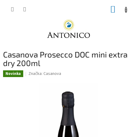
Přejít
NÁKUP
na
obsah
KOŠÍK
Casanova Prosecco DOC mini extra
dry 200ml
Značka:
Casanova
Novinka