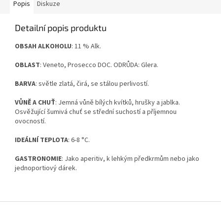
Popis
Diskuze
Detailní popis produktu
OBSAH ALKOHOLU
: 11 % Alk.
OBLAST
: Veneto, Prosecco DOC. ODRŮDA: Glera.
BARVA
: světle zlatá, čirá, se stálou perlivostí.
VŮNĚ A CHUŤ
: Jemná vůně bílých kvítků, hrušky a jablka.
Osvěžující šumivá chuť se střední suchostí a příjemnou
ovocností.
IDEÁLNÍ TEPLOTA
: 6-8 °C.
GASTRONOMIE
: Jako aperitiv, k lehkým předkrmům nebo jako
jednoportiový dárek.
Z
á