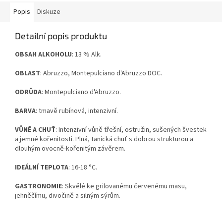
Popis
Diskuze
Detailní popis produktu
OBSAH ALKOHOLU
: 13 % Alk.
OBLAST
: Abruzzo, Montepulciano d'Abruzzo DOC.
ODRŮDA
: Montepulciano d'Abruzzo.
BARVA
: tmavě rubínová, intenzivní.
VŮNĚ A CHUŤ
: Intenzivní vůně třešní, ostružin, sušených švestek
a jemné kořenitosti. Plná, tanická chuť s dobrou strukturou a
dlouhým ovocně-kořenitým závěrem.
IDEÁLNÍ TEPLOTA
: 16-18 °C.
GASTRONOMIE
: Skvělé ke grilovanému červenému masu,
jehněčímu, divočině a silným sýrům.