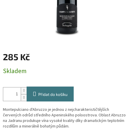
285 Kč
Měrná
Skladem
cena:
Přidat do košíku
Montepulciano d'Abruzzo je jednou z nejcharakterističtějších
červených odrůd středního Apeninského poloostrova. Oblast Abruzzo
na Jadranu produkuje vína vysoké kvality díky dramatickým teplotním
rozdílům a minerálně bohatým půdám.