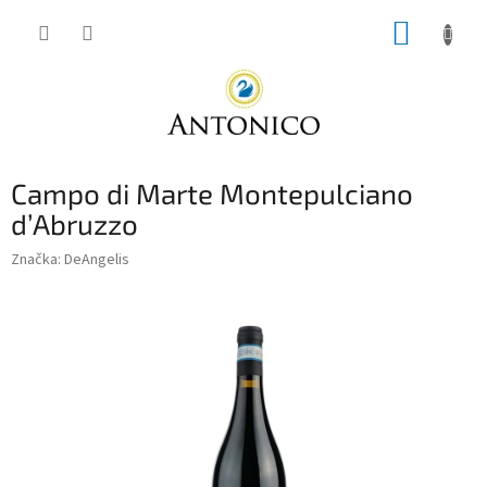
Přejít
NÁKUP
na
obsah
KOŠÍK
Campo di Marte Montepulciano
d’Abruzzo
Značka:
DeAngelis