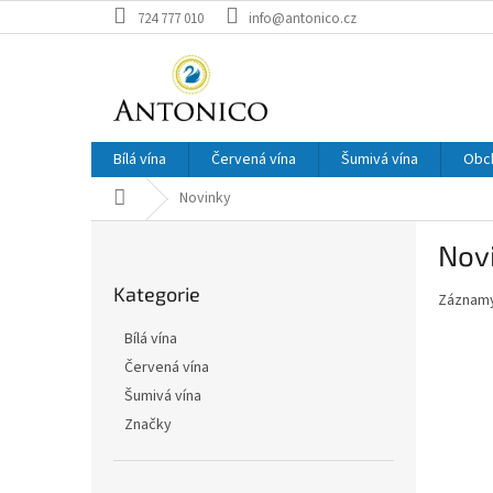
Přejít
724 777 010
info@antonico.cz
na
obsah
Bílá vína
Červená vína
Šumivá vína
Obc
Domů
Novinky
P
Nov
o
Přeskočit
s
Kategorie
kategorie
Záznamy
t
r
Bílá vína
a
Červená vína
n
Šumivá vína
n
í
Značky
p
a