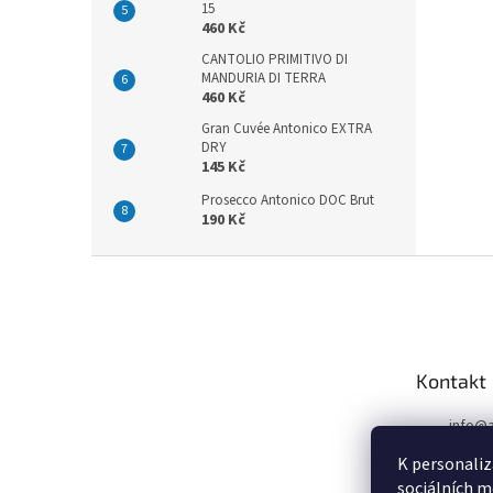
15
460 Kč
CANTOLIO PRIMITIVO DI
MANDURIA DI TERRA
460 Kč
Gran Cuvée Antonico EXTRA
DRY
145 Kč
Prosecco Antonico DOC Brut
190 Kč
Z
á
p
a
t
Kontakt
í
info
@
724 77
K personaliz
sociálních m
724 77