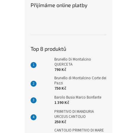
n
Přijímáme online platby
e
l
Top 8 produktů
Brunello Di Montalcino
QUERCETA
790 Kč
Brunello di Montalcino Corte dei
Pazzi
750 Kč
Barolo Busia Marco Bonfante
1 390 Kč
PRIMITIVO DI MANDURIA
URCEUS CANTOLIO
250 Kč
CANTOLIO PRIMITIVO DI MARE